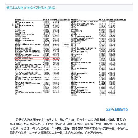
普通类本科批 首次投档录取原格式数据
全部专业投档情况
果然优志始终秉持专业与敬畏之心，致力于为每一位考生与家长提供
精准、权威、真实
的
高考录取分数与位次信息。我们严格对标各省市教育考试院公布的官方数据，确保每一条信息都
可追溯、可验证，竭力为您构建一个
可靠、透明、值得信赖
的高考志愿填报支持平台。本站所呈
现的所有数据，均与官方渠道保持高度一致，助您从容决策、迈向理想未来。