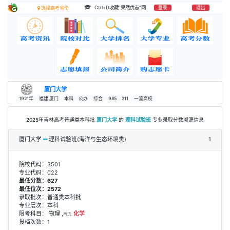
Ctrl+D收藏“果然优志”网
登录
退出
选择高考省份
厦门大学
1921年
福建.厦门
本科
公办
综合
985
211
一流高校
2025年吉林高考普通类本科批
厦门大学
的
理科试验班
专业录取分数溯源信息
厦门大学
理科试验班(海洋与生态环境类)
1
院校代码：3501
专业代码：022
最低分数：627
最低位次：2572
录取批次：普通类本科批
专业层次：本科
限考科目： 物理 ,
化学
再选:
投档次数：1