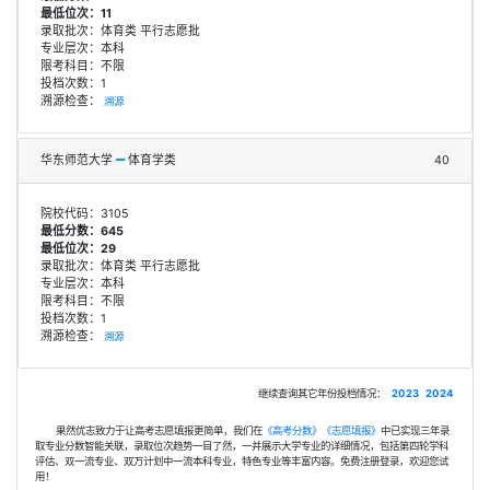
最低位次：11
录取批次：体育类 平行志愿批
专业层次：本科
限考科目：不限
投档次数：1
溯源检查：
溯源
华东师范大学
体育学类
40
院校代码：3105
最低分数：645
最低位次：29
录取批次：体育类 平行志愿批
专业层次：本科
限考科目：不限
投档次数：1
溯源检查：
溯源
继续查询其它年份投档情况：
2023
2024
果然优志致力于让高考志愿填报更简单，我们在
《高考分数》
《志愿填报》
中已实现三年录
取专业分数智能关联，录取位次趋势一目了然，一并展示大学专业的详细情况，包括第四轮学科
评估、双一流专业、双万计划中一流本科专业，特色专业等丰富内容。免费注册登录，欢迎您试
用！