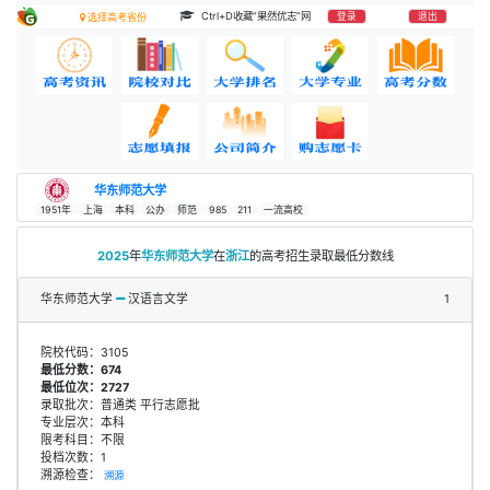
Ctrl+D收藏“果然优志”网
登录
退出
选择高考省份
华东师范大学
1951年
上海
本科
公办
师范
985
211
一流高校
2025
年
华东师范大学
在
浙江
的高考招生录取最低分数线
华东师范大学
汉语言文学
1
院校代码：3105
最低分数：674
最低位次：2727
录取批次：普通类 平行志愿批
专业层次：本科
限考科目：不限
投档次数：1
溯源检查：
溯源