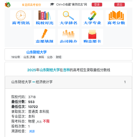
Ctrl+D收藏“果然优志”网
登录
退出
选择高考省份
山东财经大学
1952年
山东.济南
本科
公办
财经
2025
年
山东财经大学
在
吉林
的高考招生录取最低分数线
山东财经大学
经济统计学
1
院校代码：3718
最低分数：553
最低位次：13722
录取批次：普通类 本科批
专业层次：本科
限考科目：物理 ,
不限
再选:
投档次数：1
溯源检查：
溯源