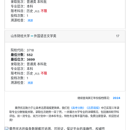
录取批次：普通类 本科批
专业层次：本科
限考科目：历史 ,
不限
再选:
投档次数：1
溯源检查：
溯源
山东财经大学
外国语言文学类
17
院校代码：3718
最低分数：552
最低位次：3699
录取批次：普通类 本科批
专业层次：本科
限考科目：历史 ,
不限
再选:
投档次数：1
溯源检查：
溯源
继续查询其它年份投档情况：
2024
果然优志致力于让高考志愿填报更简单，我们在
《高考分数》
《志愿填报》
中已实现三年录
取专业分数智能关联，录取位次趋势一目了然，一并展示大学专业的详细情况，包括第四轮学科
评估、双一流专业、双万计划中一流本科专业，特色专业等丰富内容。免费注册登录，欢迎您试
用！